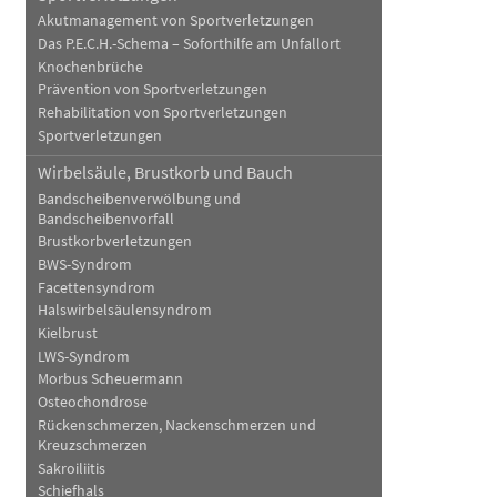
Akutmanagement von Sportverletzungen
Das P.E.C.H.-Schema – Soforthilfe am Unfallort
Knochenbrüche
Prävention von Sportverletzungen
Rehabilitation von Sportverletzungen
Sportverletzungen
Wirbelsäule, Brustkorb und Bauch
Bandscheibenverwölbung und
Bandscheibenvorfall
Brustkorbverletzungen
BWS-Syndrom
Facettensyndrom
Halswirbelsäulensyndrom
Kielbrust
LWS-Syndrom
Morbus Scheuermann
Osteochondrose
Rückenschmerzen, Nackenschmerzen und
Kreuzschmerzen
Sakroiliitis
Schiefhals