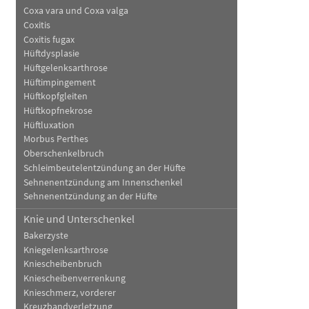
Coxa vara und Coxa valga
Coxitis
Coxitis fugax
Hüftdysplasie
Hüftgelenksarthrose
Hüftimpingement
Hüftkopfgleiten
Hüftkopfnekrose
Hüftluxation
Morbus Perthes
Oberschenkelbruch
Schleimbeutelentzündung an der Hüfte
Sehnenentzündung am Innenschenkel
Sehnenentzündung an der Hüfte
Knie und Unterschenkel
Bakerzyste
Kniegelenksarthrose
Kniescheibenbruch
Kniescheibenverrenkung
Knieschmerz, vorderer
Kreuzbandverletzung