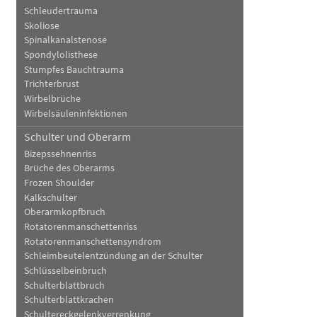
Schleudertrauma
Skoliose
Spinalkanalstenose
Spondylolisthese
Stumpfes Bauchtrauma
Trichterbrust
Wirbelbrüche
Wirbelsäuleninfektionen
Schulter und Oberarm
Bizepssehnenriss
Brüche des Oberarms
Frozen Shoulder
Kalkschulter
Oberarmkopfbruch
Rotatorenmanschettenriss
Rotatorenmanschettensyndrom
Schleimbeutelentzündung an der Schulter
Schlüsselbeinbruch
Schulterblattbruch
Schulterblattkrachen
Schultereckgelenkverrenkung