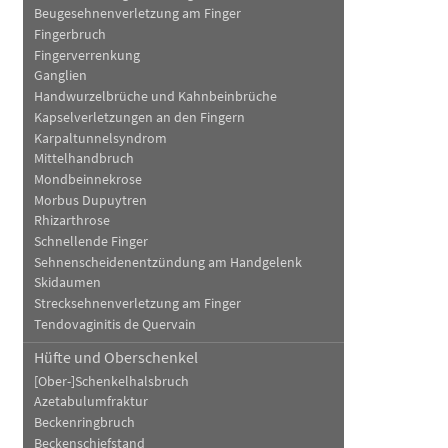
Beugesehnenverletzung am Finger
Fingerbruch
Fingerverrenkung
Ganglien
Handwurzelbrüche und Kahnbeinbrüche
Kapselverletzungen an den Fingern
Karpaltunnelsyndrom
Mittelhandbruch
Mondbeinnekrose
Morbus Dupuytren
Rhizarthrose
Schnellende Finger
Sehnenscheidenentzündung am Handgelenk
Skidaumen
Strecksehnenverletzung am Finger
Tendovaginitis de Quervain
Hüfte und Oberschenkel
[Ober-]Schenkelhalsbruch
Azetabulumfraktur
Beckenringbruch
Beckenschiefstand