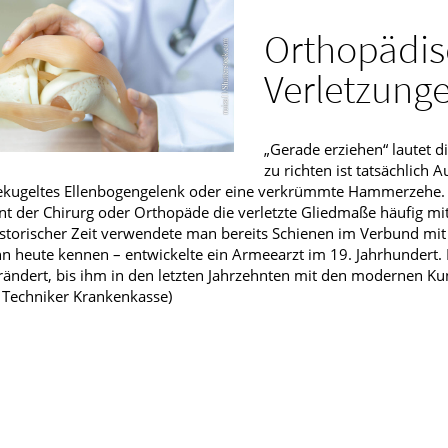
Männerkrankheiten
Orthopädis
fmedizin
Verletzung
„Gerade erziehen“ lautet 
zu richten ist tatsächlich
ekugeltes Ellenbogengelenk oder eine verkrümmte Hammerzehe
nt der Chirurg oder Orthopäde die verletzte Gliedmaße häufig mi
storischer Zeit verwendete man bereits Schienen im Verbund mi
hn heute kennen – entwickelte ein Armeearzt im 19. Jahrhundert. 
ändert, bis ihm in den letzten Jahrzehnten mit den modernen Ku
: Techniker Krankenkasse)