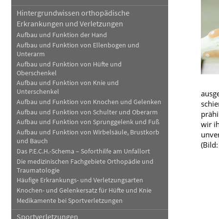
Hintergrundwissen orthopädische
Blutuntersuchungen
Blut, Krebs und Infektionen
Neurologie
Erkrankungen und Verletzungen
Anmessen
Haut, Haare und Nägel
Schmerz- und Schla
Aufbau und Funktion der Hand
Aufbau und Funktion von Ellenbogen und
Psychische Erkrankungen
Frauenkrankheiten
Unterarm
Aufbau und Funktion von Hüfte und
Oberschenkel
Aufbau und Funktion von Knie und
Unterschenkel
ausg
Aufbau und Funktion von Knochen und Gelenken
schie
Aufbau und Funktion von Schulter und Oberarm
prähi
Aufbau und Funktion von Sprunggelenk und Fuß
wir i
Aufbau und Funktion von Wirbelsäule, Brustkorb
unver
und Bauch
(Bild
Das P.E.C.H.-Schema – Soforthilfe am Unfallort
Die medizinischen Fachgebiete Orthopädie und
Traumatologie
Häufige Erkrankungs- und Verletzungsarten
Knochen- und Gelenkersatz für Hüfte und Knie
Medikamente bei Sportverletzungen
Sportverletzungen