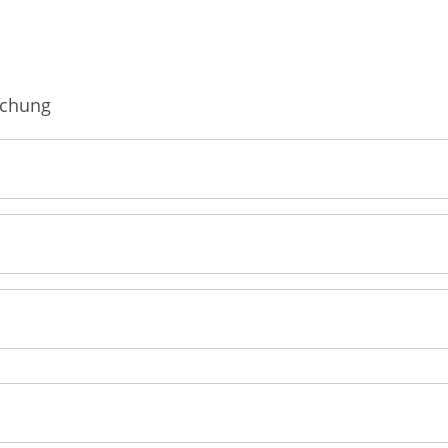
Männerkrankheiten
fmedizin
chung